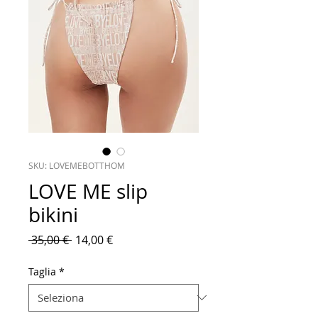
SKU: LOVEMEBOTTHOM
LOVE ME slip
bikini
Prezzo
Prezzo
 35,00 € 
14,00 €
regolare
scontato
Taglia
*